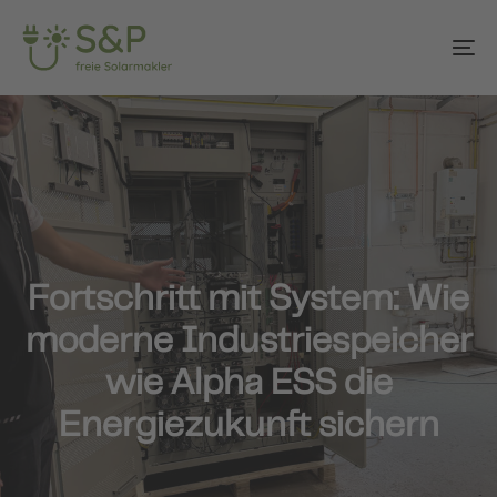
Skip
Skip
links
to
To
primary
na
navigation
Skip
to
content
Fortschritt mit System: Wie
moderne Industriespeicher
wie Alpha ESS die
Energiezukunft sichern