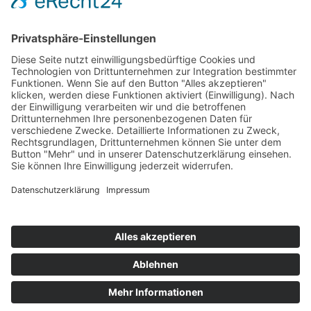
News
Anfrage stellen
Deine Experten für
maßgeschneiderte
Kundenbewertungen und Erfahrungen zu
Solarenergie.
S&P freie Solarmakler GmbH
GUT
%
100
Empfehlungen auf
ProvenExpert.com
5,00
/
4,49
7
659
2024 - S&P freie Solarmakler
Bewertungen auf
2
Bewertungen von
ProvenExpert.com
anderen Quellen
Impressum
Datenschutz
AGB
Von Kunden bewertet
Blick aufs ProvenExpert-Profil werfen
Shop AGB
666
Bewertungen