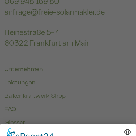
069 945 159 50
anfrage@freie-solarmakler.de
Heinestraße 5-7
60322 Frankfurt am Main
Unternehmen
Leistungen
Balkonkraftwerk Shop
FAQ
Glossar